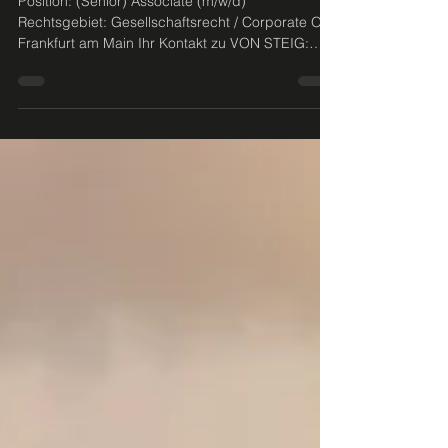
am Main.
Position: (Senior) Associate (m/w/d)
Rechtsgebiet: Gesellschaftsrecht / Corporate Ort:
Frankfurt am Main Ihr Kontakt zu VON STEIG:
Telefon: +49 (0)69 60 66 99 77 Mail:
karriere@vonsteig.com Web: www.vonsteig-
legal.com #job #karriere #vonsteig
#vonsteig_karriere #frankfurt #MnA #corporate
#jura #legal #kanzlei #rechtsanwalt #beratung
#topjob