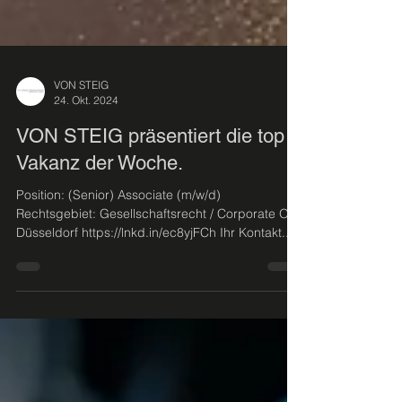
VON STEIG
24. Okt. 2024
VON STEIG präsentiert die top
Vakanz der Woche.
Position: (Senior) Associate (m/w/d)
Rechtsgebiet: Gesellschaftsrecht / Corporate Ort:
Düsseldorf https://lnkd.in/ec8yjFCh Ihr Kontakt...