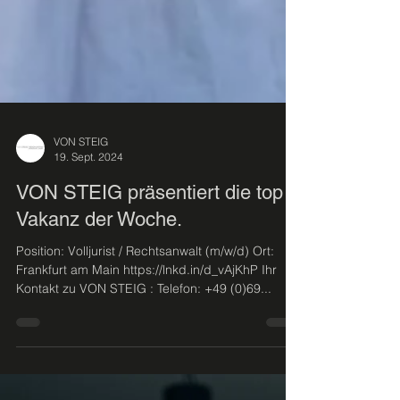
VON STEIG
19. Sept. 2024
VON STEIG präsentiert die top
Vakanz der Woche.
Position: Volljurist / Rechtsanwalt (m/w/d) Ort:
Frankfurt am Main https://lnkd.in/d_vAjKhP Ihr