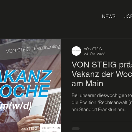
NEWS
JO
VON STEIG
24. Okt. 2022
VON STEIG präse
Vakanz der Woch
am Main
Bei unserer dieswöchigen t
die Position "Rechtsanwalt (
am Standort Frankfurt am...