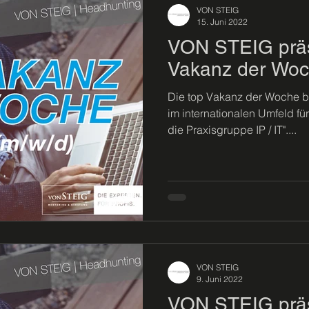
VON STEIG
15. Juni 2022
VON STEIG präse
Vakanz der Woch
Die top Vakanz der Woche bi
im internationalen Umfeld fü
die Praxisgruppe IP / IT"....
VON STEIG
9. Juni 2022
VON STEIG präse