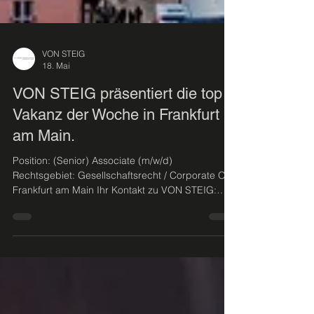
VON STEIG
18. Mai
VON STEIG präsentiert die top
Vakanz der Woche in Frankfurt
am Main.
Position: (Senior) Associate (m/w/d)
Rechtsgebiet: Gesellschaftsrecht / Corporate Ort:
Frankfurt am Main Ihr Kontakt zu VON STEIG:
Telefon: +49 (0)69 60 66 99 77 Mail:
karriere@vonsteig.com Web: www.vonsteig-
legal.com #job #karriere #vonsteig
#vonsteig_karriere #frankfurt #MnA #corporate
#jura #legal #kanzlei #rechtsanwalt #beratung
#topjob