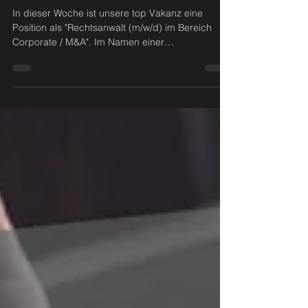
VON STEIG präsentiert die top
Vakanz der Woche in Frankfurt
am Main
In dieser Woche ist unsere top Vakanz eine
Position als "Rechtsanwalt (m/w/d) im Bereich
Corporate / M&A". Im Namen einer
renommierten...