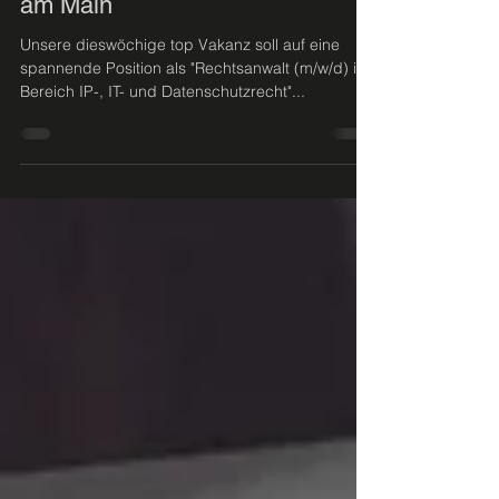
Vakanz der Woche in Frankfurt
am Main
Unsere dieswöchige top Vakanz soll auf eine
spannende Position als "Rechtsanwalt (m/w/d) im
Bereich IP-, IT- und Datenschutzrecht"...