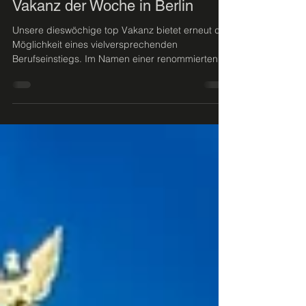
VON STEIG
22. Juli 2021
VON STEIG präsentiert die top
Vakanz der Woche in Berlin
Unsere dieswöchige top Vakanz bietet erneut die
Möglichkeit eines vielversprechenden
Berufseinstiegs. Im Namen einer renommierten,...