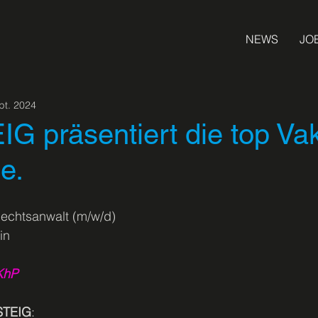
NEWS
JO
pt. 2024
G präsentiert die top Va
e.
/ Rechtsanwalt (m/w/d)
in
jKhP
STEIG
: