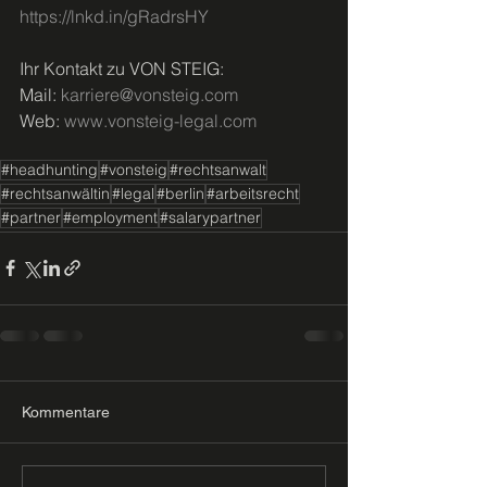
https://lnkd.in/gRadrsHY
Ihr Kontakt zu VON STEIG: 
Mail: 
karriere@vonsteig.com
Web: 
www.vonsteig-legal.com
#headhunting
#vonsteig
#rechtsanwalt
#rechtsanwältin
#legal
#berlin
#arbeitsrecht
#partner
#employment
#salarypartner
Kommentare