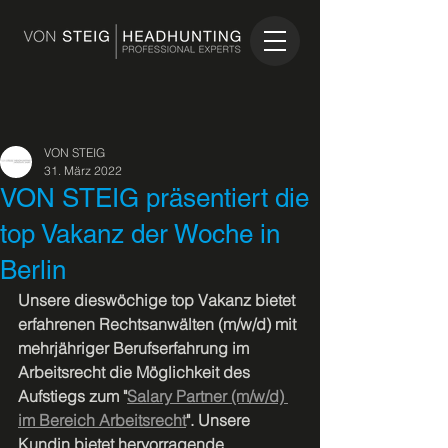
VON STEIG
31. März 2022
VON STEIG präsentiert die
top Vakanz der Woche in
Berlin
Unsere dieswöchige top Vakanz bietet 
erfahrenen Rechtsanwälten (m/w/d) mit 
mehrjähriger Berufserfahrung im 
Arbeitsrecht die Möglichkeit des 
Aufstiegs zum "
Salary Partner (m/w/d) 
im Bereich Arbeitsrecht
". Unsere 
Kundin bietet hervorragende 