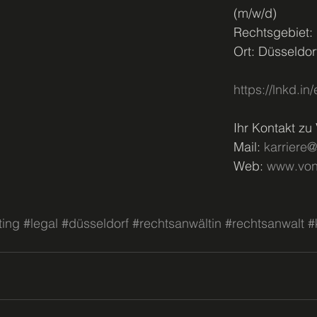
(m/w/d)
Rechtsgebiet: 
Ort: Düsseldor
https://lnkd.i
Ihr Kontakt z
Mail: 
karriere
Web: 
www.von
ting
#legal
#düsseldorf
#rechtsanwältin
#rechtsanwalt
#