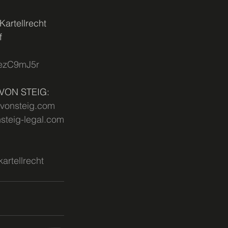
Kartellrecht
f
n/ezC9mJ5r
u VON STEIG: 
@vonsteig.com
steig-legal.com
kartellrecht