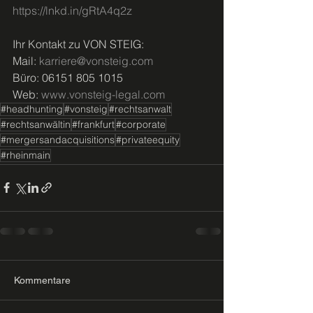
https://lnkd.in/gRtA4q2z
Ihr Kontakt zu VON STEIG: 
Mail: 
karriere@vonsteig.com
Büro: 06151 805 1015 
Web: 
www.vonsteig-legal.com
#headhunting
#vonsteig
#rechtsanwalt
#rechtsanwältin
#frankfurt
#corporate
#mergersandacquisitions
#privateequity
#rheinmain
Kommentare