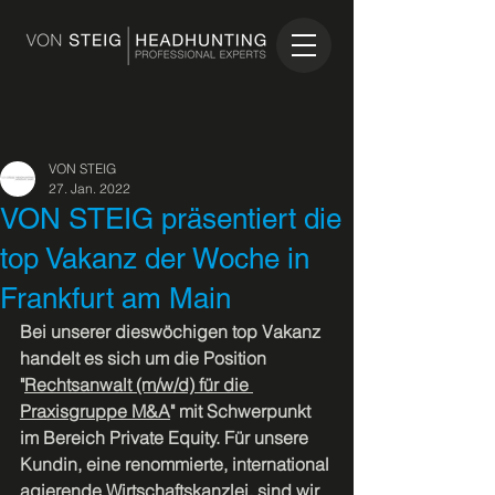
VON STEIG
27. Jan. 2022
VON STEIG präsentiert die
top Vakanz der Woche in
Frankfurt am Main
Bei unserer dieswöchigen top Vakanz 
handelt es sich um die Position  
"
Rechtsanwalt (m/w/d) für die 
Praxisgruppe M&A
" mit Schwerpunkt 
im Bereich Private Equity. Für unsere 
Kundin, eine renommierte, international 
agierende Wirtschaftskanzlei, sind wir 