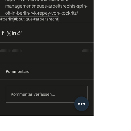
management/neues-arbeitsrechts-spin-
off-in-berlin-rvk-repey-von-kockritz/
#berlin
#boutique
#arbeitsrecht
Kommentare
Kommentar verfassen...
KONTAKT